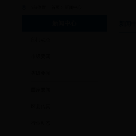
当前位置：
首页
>
新闻中心
新闻中心
新闻
部门动态
市级要闻
省级要闻
国家要闻
区县传真
行业动态