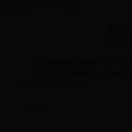
当前位置：
首页
>
新闻中心
>
区县传真
通州
来源:
5736
近日，通州区档案局负责同志率全体党员干部，赴二
顶着炎炎烈日，区档案局的每位同志都走到贫困户
清凉，更送去了党和政府的关怀。
累计次数：
次