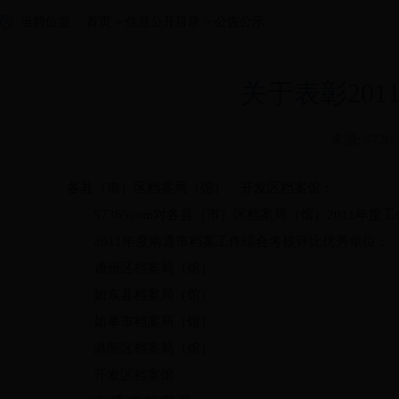
当前位置：
首页
>
信息公开目录
>
公告公示
关于表彰20
来源:
5736
各县（市）区档案局（馆），开发区档案馆：
57365com对各县（市）区档案局（馆）
2011年
2011
年度南通市档案工作综合考核评比优秀单位：
通州区档案局（馆）
如东县档案局（馆）
如皋市档案局（馆）
港闸区档案局（馆）
开发区档案馆