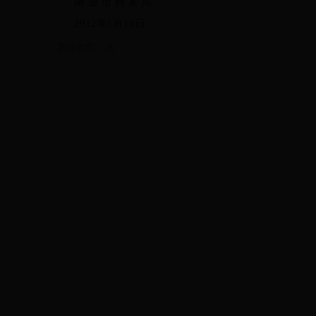
南 通 市 档 案 局
2012
年
1
月
16
日
累计次数：
次