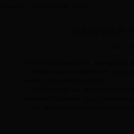
当前位置：
首页
>
信息公开目录
>
公告公示
市档案学会关于
来源:
5736
各县（市）区档案学会会员中心组，各团体会员单位，
为鼓励学会会员积极从事档案学术研究，进一步提升我
网络评选，决定对
10
篇优秀论文予以表彰。
希望全市广大档案工作者、档案学会会员认真贯彻落实
力探索新形势下工作的新途径、新方法。希望受到表彰
附件：南通市档案学会
2013
年度学术年会优秀论文
南通市