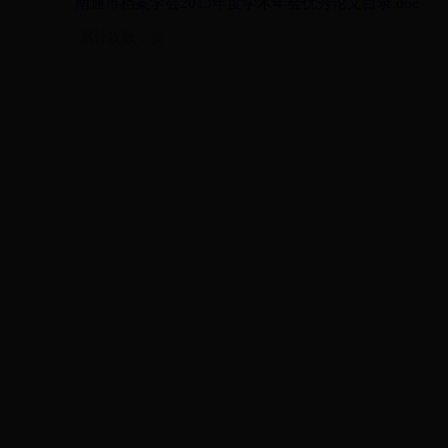
南通市档案学会2013年度学术年会优秀论文目录.doc
累计次数：
次