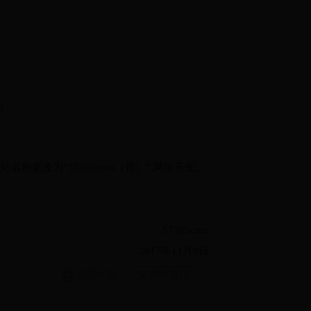
告
]
更改为“57365com（馆）”
,网址不变。
57365com
2017
年
11月
8
日
打印本页
关闭窗口